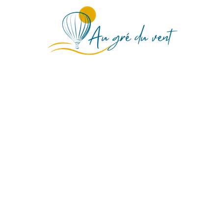
Survolez les
Vosges en
Montgolfières